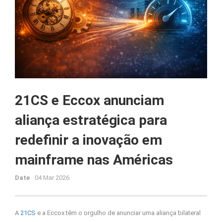
21CS e Eccox anunciam
aliança estratégica para
redefinir a inovação em
mainframe nas Américas
Date
04 Mar 2026
A
21CS
e a Eccox têm o orgulho de anunciar uma aliança bilateral