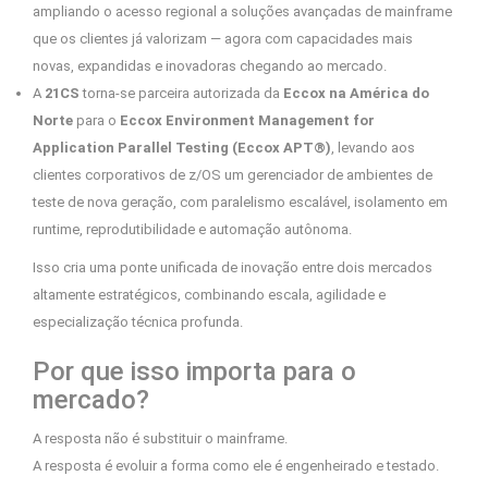
ampliando o acesso regional a soluções avançadas de mainframe
que os clientes já valorizam — agora com capacidades mais
novas, expandidas e inovadoras chegando ao mercado.
A
21CS
torna-se parceira autorizada da
Eccox na América do
Norte
para o
Eccox Environment Management for
Application Parallel Testing (Eccox APT®)
, levando aos
clientes corporativos de z/OS um gerenciador de ambientes de
teste de nova geração, com paralelismo escalável, isolamento em
runtime, reprodutibilidade e automação autônoma.
Isso cria uma ponte unificada de inovação entre dois mercados
altamente estratégicos, combinando escala, agilidade e
especialização técnica profunda.
Por que isso importa para o
mercado?
A resposta não é substituir o mainframe.
A resposta é evoluir a forma como ele é engenheirado e testado.