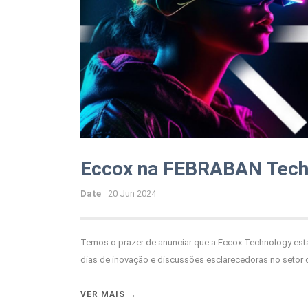
Eccox na FEBRABAN Tech
Date
20 Jun 2024
Temos o prazer de anunciar que a Eccox Technology est
dias de inovação e discussões esclarecedoras no setor d
VER MAIS →