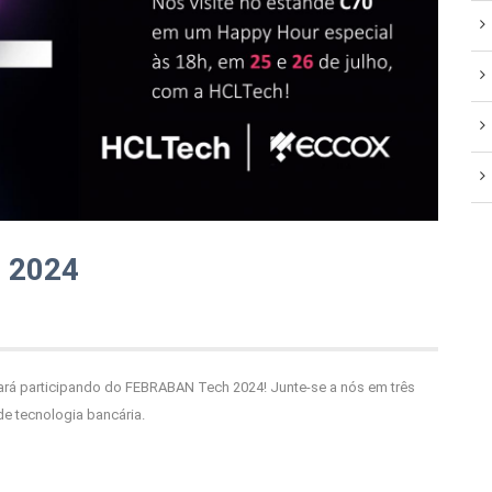
 2024
ará participando do FEBRABAN Tech 2024! Junte-se a nós em três
e tecnologia bancária.