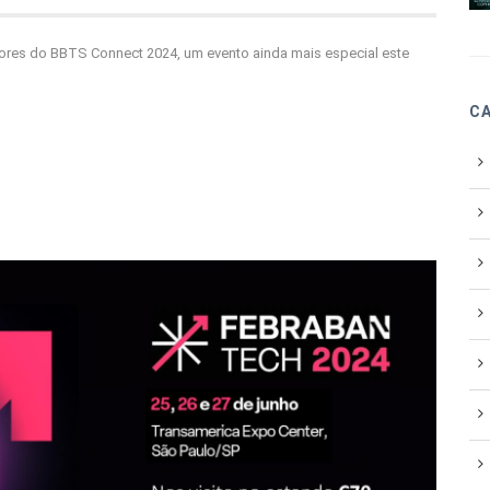
res do BBTS Connect 2024, um evento ainda mais especial este
C