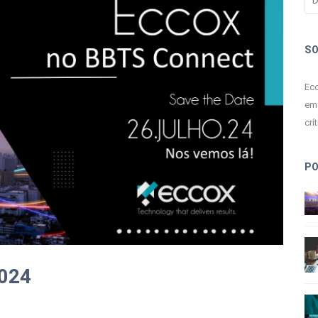
S
Ecc
em 
crít
P
2024