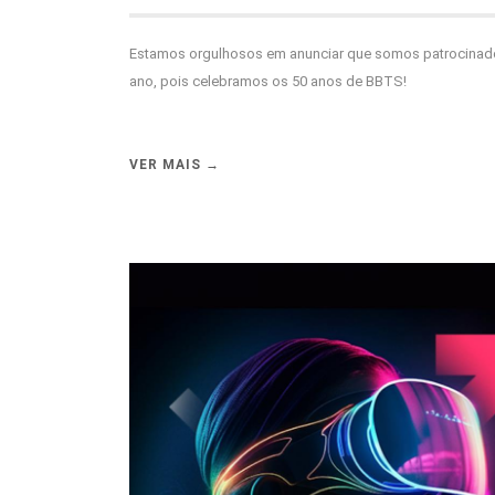
Estamos orgulhosos em anunciar que somos patrocinado
ano, pois celebramos os 50 anos de BBTS!
VER MAIS →