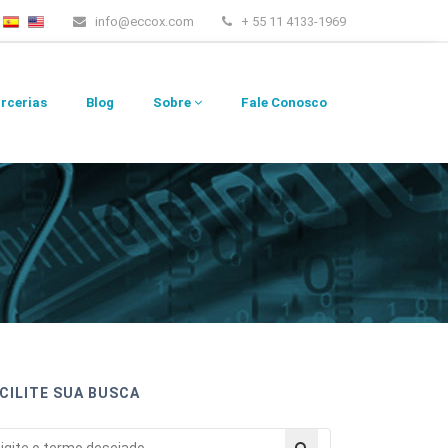
info@eccox.com
+ 55 11 4133-1969
rcerias
Blog
Sobre
Fale Conosco
CILITE SUA BUSCA