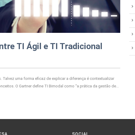
tre TI Ágil e TI Tradicional
s. Talvez uma forma eficaz de explicar a diferença é contextualizar
ceitos. O Gartner define TI Bimodal como “a prática da gestão de...
ESA
SOCIAL