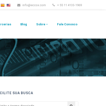
info@eccox.com
+ 55 11 4133-1969
rcerias
Blog
Sobre
Fale Conosco
CILITE SUA BUSCA