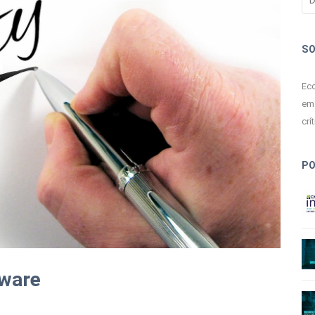
S
Ecc
em 
crít
P
tware