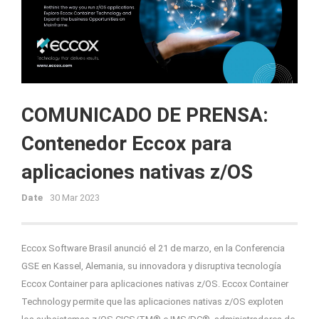
COMUNICADO DE PRENSA:
Contenedor Eccox para
aplicaciones nativas z/OS
Date
30 Mar 2023
Eccox Software Brasil anunció el 21 de marzo, en la Conferencia
GSE en Kassel, Alemania, su innovadora y disruptiva tecnología
Eccox Container para aplicaciones nativas z/OS. Eccox Container
Technology permite que las aplicaciones nativas z/OS exploten