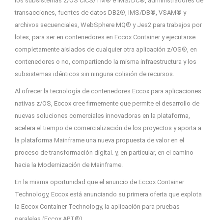
los subsistemas z/OS CICS/TM® e IMS/DC®, administradores de
transacciones, fuentes de datos DB2®, IMS/DB®, VSAM® y
archivos secuenciales, WebSphere MQ® y Jes2 para trabajos por
lotes, para ser en contenedores en Eccox Container y ejecutarse
completamente aislados de cualquier otra aplicación z/OS®, en
contenedores o no, compartiendo la misma infraestructura y los
subsistemas idénticos sin ninguna colisión de recursos.
Al ofrecer la tecnología de contenedores Eccox para aplicaciones
nativas z/OS, Eccox cree firmemente que permite el desarrollo de
nuevas soluciones comerciales innovadoras en la plataforma,
acelera el tiempo de comercialización de los proyectos y aporta a
la plataforma Mainframe una nueva propuesta de valor en el
proceso de transformación digital. y, en particular, en el camino
hacia la Modernización de Mainframe.
En la misma oportunidad que el anuncio de Eccox Container
Technology, Eccox está anunciando su primera oferta que explota
la Eccox Container Technology, la aplicación para pruebas
paralelas (Eccox APT®).